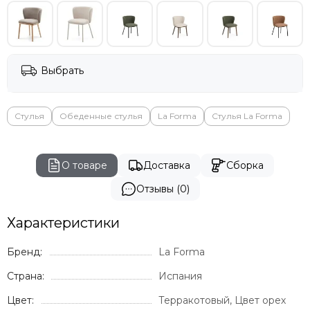
Vondom
Genart
GARDENIUS
Rever
BIZZ
Выбрать
Стулья
Обеденные стулья
La Forma
Стулья La Forma
О товаре
Доставка
Сборка
Отзывы (0)
Характеристики
Бренд:
La Forma
Страна:
Испания
Цвет:
Терракотовый, Цвет орех