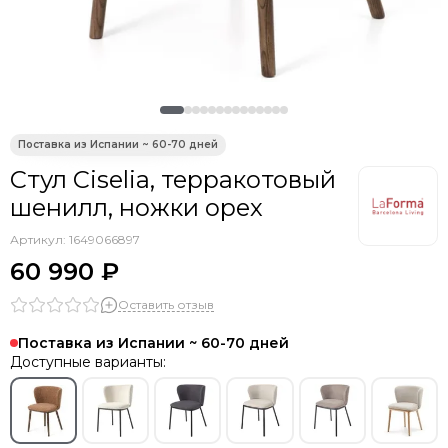
Smart Solutions
Liberty Jones
TYPHOON
Siesta Contract
PAPATYA
Ellipsefurniture
Ambientair
Стул Ciselia, терракотовый
Asis
шенилл, ножки орех
Tagliamento
DOIY
Артикул:
1649066897
Gaber
60 990 ₽
Scolaro
Оставить отзыв
Vical
Aromas del Campo
Поставка из Испании ~ 60-70 дней
WArt
Доступные варианты:
EMU
Grattoni
THEUMBRELA