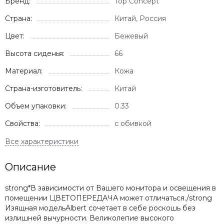
Бренд:
Top Concept
Страна:
Китай, Россия
Цвет:
Бежевый
Высота сиденья:
66
Материал:
Кожа
Страна-изготовитель:
Китай
Объем упаковки:
0.33
Свойства:
с обивкой
Описание
strong*В зависимости от Вашего монитора и освещения в
помещении ЦВЕТОПЕРЕДАЧА может отличаться./strong
Изящная модельAlbert сочетает в себе роскошь без
излишней вычурности. Великолепие высокого