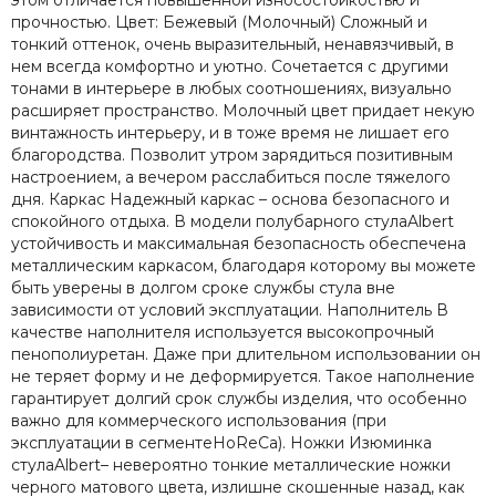
этом отличается повышенной износостойкостью и
прочностью. Цвет: Бежевый (Молочный) Сложный и
тонкий оттенок, очень выразительный, ненавязчивый, в
нем всегда комфортно и уютно. Сочетается с другими
тонами в интерьере в любых соотношениях, визуально
расширяет пространство. Молочный цвет придает некую
винтажность интерьеру, и в тоже время не лишает его
благородства. Позволит утром зарядиться позитивным
настроением, а вечером расслабиться после тяжелого
дня. Каркас Надежный каркас – основа безопасного и
спокойного отдыха. В модели полубарного стулаAlbert
устойчивость и максимальная безопасность обеспечена
металлическим каркасом, благодаря которому вы можете
быть уверены в долгом сроке службы стула вне
зависимости от условий эксплуатации. Наполнитель В
качестве наполнителя используется высокопрочный
пенополиуретан. Даже при длительном использовании он
не теряет форму и не деформируется. Такое наполнение
гарантирует долгий срок службы изделия, что особенно
важно для коммерческого использования (при
эксплуатации в сегментеHоReCa). Ножки Изюминка
стулаAlbert– невероятно тонкие металлические ножки
черного матового цвета, излишне скошенные назад, как