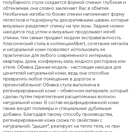
полубарного стула создается формой спинки: глубокая и
обтекаемая, она словно заключает Вас в объятия.
Необычные изгибы по бокам спинки напоминают форму
лепестков и подчеркнуты декоративными швами, которые
визуально разделяют спинку на три зоны. Задние ножки
находятся под углом и визуально продолжают изгиб
спинки, тем самым придают модели экстравагантность.
Классический стиль в коллекцииAlbert, сочетание металла
и натуральной кожи позволяют использовать ее
практически для любого современного интерьера:
квартиры, дома, конференц-зала, модного ресторана или
отеля. Обивка Данная модель - настоящая находка для
ценителей натуральной кожи, ведь она способна
превратить любое помещение в дорогое и
презентабельное! Обивка стула выполнена в
регенерированной коже – обивочном материале, который
сделан путём переплетения расщеплённых волокон
натуральной кожи. В состав модифицированной кожи
также входят полимеры и специальные дубильные
добавки. Благодаря такому способу производства,
регенерированная кожа схожа по свойствам с
натуральной, "дышит", реагирует на тепло тела, но при