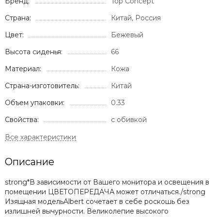
Бренд:
Top Concept
Страна:
Китай, Россия
Цвет:
Бежевый
Высота сиденья:
66
Материал:
Кожа
Страна-изготовитель:
Китай
Объем упаковки:
0.33
Свойства:
с обивкой
Описание
strong*В зависимости от Вашего монитора и освещения в
помещении ЦВЕТОПЕРЕДАЧА может отличаться./strong
Изящная модельAlbert сочетает в себе роскошь без
излишней вычурности. Великолепие высокого