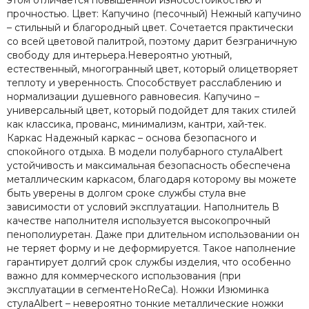
этом отличается повышенной износостойкостью и
прочностью. Цвет: Капучино (песочный) Нежный капучино
– стильный и благородный цвет. Сочетается практически
со всей цветовой палитрой, поэтому дарит безграничную
свободу для интерьера.Невероятно уютный,
естественный, многогранный цвет, который олицетворяет
теплоту и уверенность. Способствует расслаблению и
нормализации душевного равновесия. Капучино –
универсальный цвет, который подойдет для таких стилей
как классика, прованс, минимализм, кантри, хай-тек.
Каркас Надежный каркас – основа безопасного и
спокойного отдыха. В модели полубарного стулаAlbert
устойчивость и максимальная безопасность обеспечена
металлическим каркасом, благодаря которому вы можете
быть уверены в долгом сроке службы стула вне
зависимости от условий эксплуатации. Наполнитель В
качестве наполнителя используется высокопрочный
пенополиуретан. Даже при длительном использовании он
не теряет форму и не деформируется. Такое наполнение
гарантирует долгий срок службы изделия, что особенно
важно для коммерческого использования (при
эксплуатации в сегментеHоReCa). Ножки Изюминка
стулаAlbert – невероятно тонкие металлические ножки