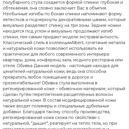
полубарного стула создается формой спинки: глубокая и
обтекаемая, она словно заключает Вас в объятия.
Необычные изгибы по бокам спинки напоминают форму
лепестков и подчеркнуты декоративными швами, которые
визуально разделяют спинку на три зоны. Задние ножки
находятся под углом и визуально продолжают изгиб
спинки, тем самым придают модели экстравагантность.
Классический стиль в коллекцииAlbert, сочетание металла
и натуральной кожи позволяют использовать ее
практически для любого современного интерьера:
квартиры, дома, конференц-зала, модного ресторана или
отеля. Обивка Данная модель - настоящая находка для
ценителей натуральной кожи, ведь она способна
превратить любое помещение в дорогое и
презентабельное! Обивка стула выполнена в
регенерированной коже – обивочном материале, который
сделан путём переплетения расщеплённых волокон
натуральной кожи. В состав модифицированной кожи
также входят полимеры и специальные дубильные
добавки. Благодаря такому способу производства,
регенерированная кожа схожа по свойствам с
натуральной, "дышит", реагирует на тепло тела, но при