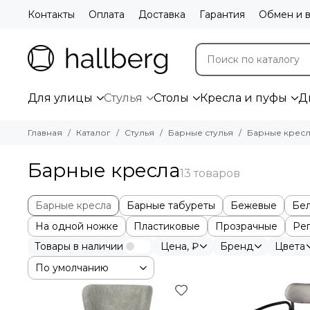
Контакты
Оплата
Доставка
Гарантия
Обмен и в
Для улицы
Стулья
Столы
Кресла и пуфы
Д
Главная
Каталог
Стулья
Барные стулья
Барные крес
Барные кресла
Барные кресла
Барные табуреты
Бежевые
Бе
На одной ножке
Пластиковые
Прозрачные
Ре
Товары в наличии
Цена, ₽
Бренд
Цвета