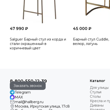
47 990 ₽
45 000 ₽
Salguer Барный стул из корда и
Барный стул Cuddle
стали окрашенный в
велюр, латунь
коричневый цвет
8-800-550-12-39
Каталог
Заказать звонок
Для улицы
Стулья
Telegram
Столы
MAX
Кресла и 
mail@hallberg.ru
Диваны
Москва, Иркутская улица, 17с8
Кровати