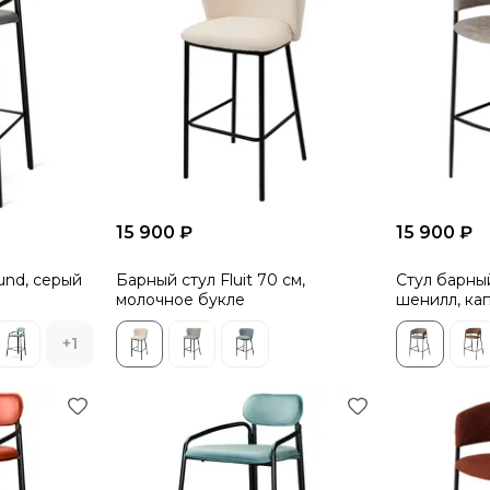
15 900 ₽
15 900 ₽
und, серый
Барный стул Fluit 70 см,
Стул барный
молочное букле
шенилл, ка
+1