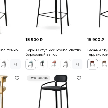
18 900 ₽
15 900 ₽
und, темно-
Барный стул Ror, Round, светло-
Барный стул
бирюзовый велюр
терракотов
+1
+1