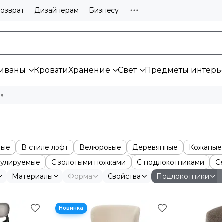
озврат
Дизайнерам
Бизнесу
иваны
Кровати
Хранение
Свет
Предметы интерь
ла
лые
В стиле лофт
Велюровые
Деревянные
Кожаные
гулируемые
С золотыми ножками
С подлокотниками
С
Материалы
Форма
Свойства
Подлокотники