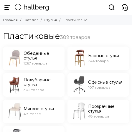
Стулья
Главная
Каталог
Стулья
Пластиковые
Смотреть все товары
Обеденные стулья
Пластиковые
Барные стулья
Полубарные стулья
Офисные стулья
Обеденные
Барные стулья
стулья
Мягкие стулья
244 товара
1267 товаров
Прозрачные стулья
Уличные стулья
Полубарные
Офисные стулья
стулья
107 товаров
302 товара
Прозрачные
Мягкие стулья
стулья
481 товар
48 товаров