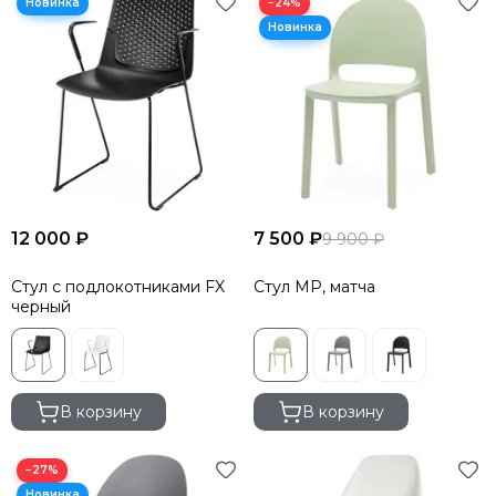
−24%
12 000 ₽
7 500 ₽
9 900 ₽
Стул с подлокотниками FX
Стул MP, матча
черный
В корзину
В корзину
−27%