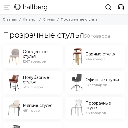
Стулья
Главная
Каталог
Стулья
Прозрачные стулья
Смотреть все товары
Обеденные стулья
Прозрачные стулья
Барные стулья
Полубарные стулья
Офисные стулья
Обеденные
Барные стулья
стулья
Мягкие стулья
244 товара
1267 товаров
Прозрачные стулья
Уличные стулья
Полубарные
Офисные стулья
стулья
107 товаров
302 товара
Прозрачные
Мягкие стулья
стулья
481 товар
48 товаров