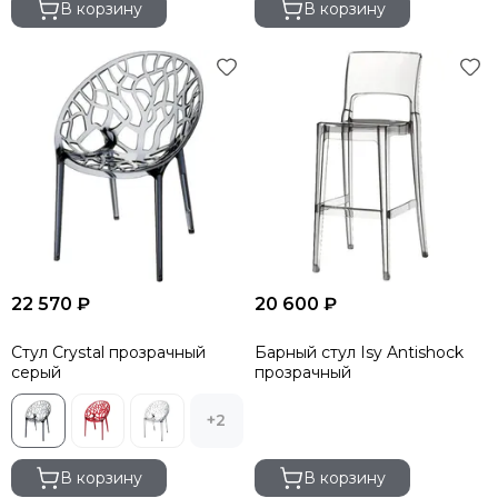
В корзину
В корзину
22 570 ₽
20 600 ₽
Стул Crystal прозрачный
Барный стул Isy Antishock
серый
прозрачный
+2
В корзину
В корзину